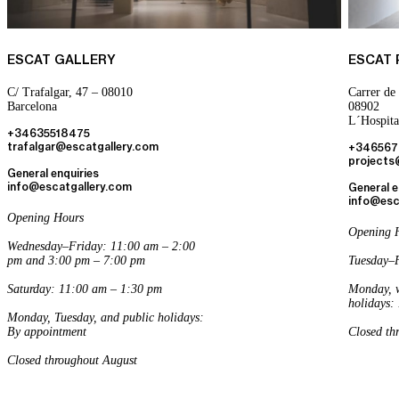
ESCAT GALLERY
ESCAT
C/ Trafalgar, 47 – 08010
Carrer de 
Barcelona
08902
L´Hospita
+34635518475
trafalgar@escatgallery.com
+346567
projects
General enquiries
info@escatgallery.com
General e
info@esc
Opening Hours
Opening 
Wednesday–Friday: 11:00 am – 2:00
pm and 3:00 pm – 7:00 pm
Tuesday–F
Saturday: 11:00 am – 1:30 pm
Monday, w
holidays:
Monday, Tuesday, and public holidays:
By appointment
Closed th
Closed throughout August